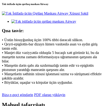
Tək istifadə üçün qırtlaq maskası Airway
Qısa təsvir:
• Üstün biouyğunluq üçün 100% tibbi dərəcəli silikon.
• Qeyri-epiglottis-bar dizayn lümen vasitəsilə asan və aydın giriş
təmin edir.
• Manjet düz vəziyyətdə olduqda 5 bucaqlı xətt görünür ki, bu da
manşetin taxma zamanı deformasiyaya uğramasının qarşısını ala
bilər.
• Manşetin dərin qabı əla sızdırmazlığı təmin edir və epiglottis
ptozunun yaratdığı maneənin qarşısını alır.
• Manşetlərin səthinin xüsusi işlənməsi sızma və sürüşməni effektiv
şəkildə azaldır.
• Böyüklər, uşaqlar və körpələr üçün uyğundur.
Bizə e-poçt göndərin
PDF olaraq yükləyin
Məhsul təfərrüatı