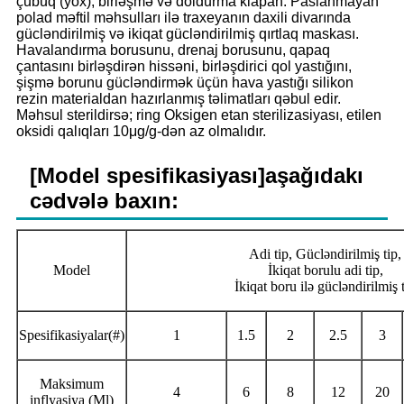
çubuq (yox), birləşmə və doldurma klapan. Paslanmayan
polad məftil məhsulları ilə traxeyanın daxili divarında
gücləndirilmiş və ikiqat gücləndirilmiş qırtlaq maskası.
Havalandırma borusunu, drenaj borusunu, qapaq
çantasını birləşdirən hissəni, birləşdirici qol yastığını,
şişmə borunu gücləndirmək üçün hava yastığı silikon
rezin materialdan hazırlanmış təlimatları qəbul edir.
Məhsul sterildirsə; ring Oksigen etan sterilizasiyası, etilen
oksidi qalıqları 10μg/g-dən az olmalıdır.
[Model spesifikasiyası]aşağıdakı
cədvələ baxın:
Adi tip, Gücləndirilmiş tip,
Model
İkiqat borulu adi tip,
İkiqat boru ilə gücləndirilmiş 
Spesifikasiyalar(#)
1
1.5
2
2.5
3
Maksimum
4
6
8
12
20
inflyasiya (Ml)