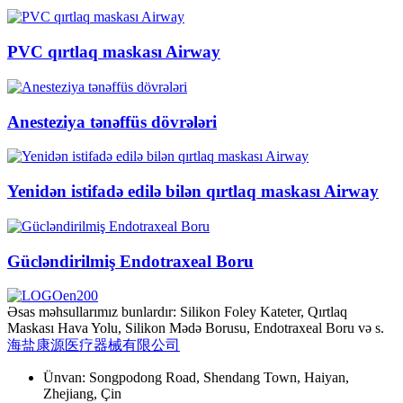
PVC qırtlaq maskası Airway
Anesteziya tənəffüs dövrələri
Yenidən istifadə edilə bilən qırtlaq maskası Airway
Gücləndirilmiş Endotraxeal Boru
Əsas məhsullarımız bunlardır: Silikon Foley Kateter, Qırtlaq
Maskası Hava Yolu, Silikon Mədə Borusu, Endotraxeal Boru və s.
海盐康源医疗器械有限公司
Ünvan: Songpodong Road, Shendang Town, Haiyan,
Zhejiang, Çin