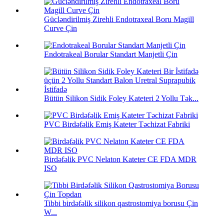
Gücləndirilmiş Zirehli Endotraxeal Boru Magill
Curve Çin
Endotrakeal Borular Standart Manjetli Çin
Bütün Silikon Sidik Foley Kateteri 2 Yollu Tək...
PVC Birdəfəlik Emiş Kateter Təchizat Fabriki
Birdəfəlik PVC Nelaton Kateter CE FDA MDR
ISO
Tibbi birdəfəlik silikon qastrostomiya borusu Çin
W...