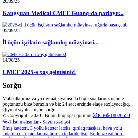
26/09/25
Kangyuan Medical CMEF Guang-da parlayır...
05/09/25
İl üçün işçilərin sağlamlıq müayinəsi...
14/08/25
CMEF 2025-ə xoş gəlmisiniz!
Sorğu
Məhsullarımız və ya qiymət siyahısı ilə bağlı suallarınız üçün e-
poçtunuzu bizə buraxın və biz 24 saat ərzində əlaqə saxlayacağıq.
Qiymət siyahısı üçün sorğu
© Copyright - 2020 : Bütün hüquqlar qorunur.
浙ICP备18020550
号-1
İsti məhsullar
-
Saytın xəritəsi
Emiş kateteri
,
3 yollu kateter lateks
,
qırtlaq maskası hava yolu
tədarükçüsü
,
qidalanma borusu tədarükçüsü
,
Endotraxeal boru
,