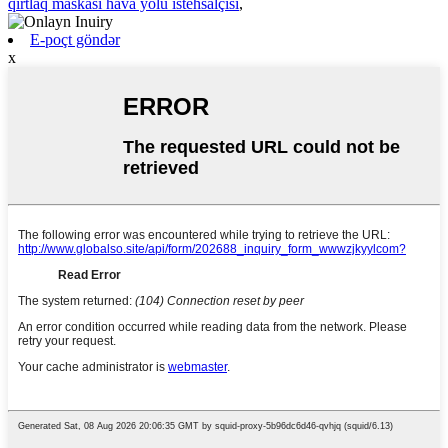
qırtlaq maskası hava yolu istehsalçısı
,
E-poçt göndər
x