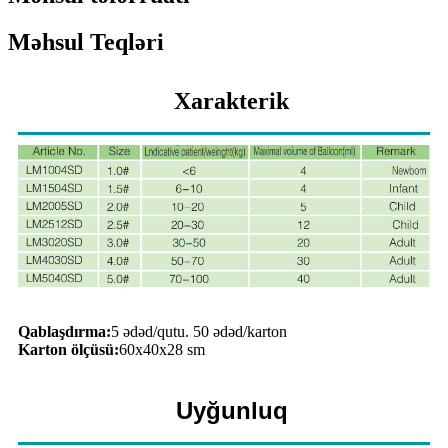
Məhsul Teqləri
Xarakterik
Qablaşdırma:
5 ədəd/qutu. 50 ədəd/karton
Karton ölçüsü:
60x40x28 sm
Uyğunluq