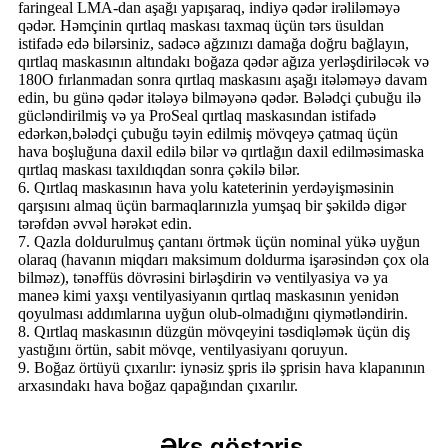
faringeal LMA-dan aşağı yapışaraq, indiyə qədər irəliləməyə
qədər. Həmçinin qırtlaq maskası taxmaq üçün tərs üsuldan
istifadə edə bilərsiniz, sadəcə ağzınızı damağa doğru bağlayın,
qırtlaq maskasının altındakı boğaza qədər ağıza yerləşdiriləcək və
180O fırlanmadan sonra qırtlaq maskasını aşağı itələməyə davam
edin, bu günə qədər itələyə bilməyənə qədər. Bələdçi çubuğu ilə
gücləndirilmiş və ya ProSeal qırtlaq maskasından istifadə
edərkən,
bələdçi çubuğu təyin edilmiş mövqeyə çatmaq üçün
hava boşluğuna daxil edilə bilər və qırtlağın daxil edilməsi
maska ​​
qırtlaq maskası taxıldıqdan sonra çəkilə bilər.
6. Qırtlaq maskasının hava yolu kateterinin yerdəyişməsinin
qarşısını almaq üçün barmaqlarınızla yumşaq bir şəkildə digər
tərəfdən əvvəl hərəkət edin.
7. Qazla doldurulmuş çantanı örtmək üçün nominal yükə uyğun
olaraq (havanın miqdarı maksimum doldurma işarəsindən çox ola
bilməz), tənəffüs dövrəsini birləşdirin və ventilyasiya və ya
maneə kimi yaxşı ventilyasiyanın qırtlaq maskasının yenidən
qoyulması addımlarına uyğun olub-olmadığını qiymətləndirin.
8. Qırtlaq maskasının düzgün mövqeyini təsdiqləmək üçün diş
yastığını örtün, sabit mövqe, ventilyasiyanı qoruyun.
9. Boğaz örtüyü çıxarılır: iynəsiz şpris ilə şprisin hava klapanının
arxasındakı hava boğaz qapağından çıxarılır.
Əks göstəriş