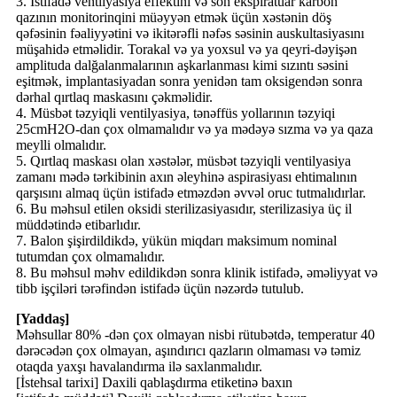
3. İstifadə ventilyasiya effektini və son ekspiratuar karbon
qazının monitorinqini müəyyən etmək üçün xəstənin döş
qəfəsinin fəaliyyətini və ikitərəfli nəfəs səsinin auskultasiyasını
müşahidə etməlidir. Torakal və ya yoxsul və ya qeyri-dəyişən
amplituda dalğalanmalarının aşkarlanması kimi sızıntı səsini
eşitmək, implantasiyadan sonra yenidən tam oksigendən sonra
dərhal qırtlaq maskasını çəkməlidir.
4. Müsbət təzyiqli ventilyasiya, tənəffüs yollarının təzyiqi
25cmH2O-dan çox olmamalıdır və ya mədəyə sızma və ya qaza
meylli olmalıdır.
5. Qırtlaq maskası olan xəstələr, müsbət təzyiqli ventilyasiya
zamanı mədə tərkibinin axın əleyhinə aspirasiyası ehtimalının
qarşısını almaq üçün istifadə etməzdən əvvəl oruc tutmalıdırlar.
6. Bu məhsul etilen oksidi sterilizasiyasıdır, sterilizasiya üç il
müddətində etibarlıdır.
7. Balon şişirdildikdə, yükün miqdarı maksimum nominal
tutumdan çox olmamalıdır.
8. Bu məhsul məhv edildikdən sonra klinik istifadə, əməliyyat və
tibb işçiləri tərəfindən istifadə üçün nəzərdə tutulub.
[Yaddaş]
Məhsullar 80% -dən çox olmayan nisbi rütubətdə, temperatur 40
dərəcədən çox olmayan, aşındırıcı qazların olmaması və təmiz
otaqda yaxşı havalandırma ilə saxlanmalıdır.
[İstehsal tarixi] Daxili qablaşdırma etiketinə baxın