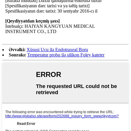
[istifadə müddəti] Daxili qablaşdırma etiketinə baxın
[Spesifikasiyanın dərc tarixi və ya təftiş tarixi]
Spesifikasiyanın dərc tarixi: 30 sentyabr 2016-cı il
[Qeydiyyatdan keçmiş şəxs]
İstehsalçı: HAIYAN KANGYUAN MEDICAL
INSTRUMENT CO., LTD
Əvvəlki:
Xüsusi Ucu ilə Endotraxeal Boru
Sonrakı:
Temperatur probu ilə silikon Foley kateter