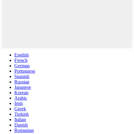
English
French
German
Portuguese
Spanish
Russian
Japanese
Korean
Arabic
Irish
Greek
Turkish
Italian
Danish
Romanian