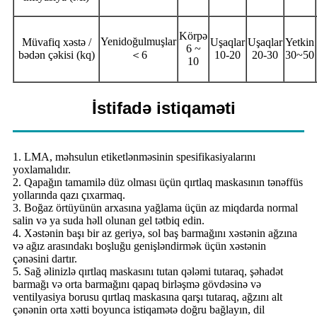
Körpə
Yenidoğulmuşlar
Müvafiq xəstə /
Uşaqlar
Uşaqlar
Yetkin
6 ~
bədən çəkisi (kq)
＜6
10-20
20-30
30~50
10
İstifadə istiqaməti
1. LMA, məhsulun etiketlənməsinin spesifikasiyalarını
yoxlamalıdır.
2. Qapağın tamamilə düz olması üçün qırtlaq maskasının tənəffüs
yollarında qazı çıxarmaq.
3. Boğaz örtüyünün arxasına yağlama üçün az miqdarda normal
salin və ya suda həll olunan gel tətbiq edin.
4. Xəstənin başı bir az geriyə, sol baş barmağını xəstənin ağzına
və ağız arasındakı boşluğu genişləndirmək üçün xəstənin
çənəsini dartır.
5. Sağ əlinizlə qırtlaq maskasını tutan qələmi tutaraq, şəhadət
barmağı və orta barmağını qapaq birləşmə gövdəsinə və
ventilyasiya borusu qırtlaq maskasına qarşı tutaraq, ağzını alt
çənənin orta xətti boyunca istiqamətə doğru bağlayın, dil