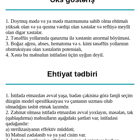
1. Doymuş mədə və ya mədə məzmununa sahib olma ehtimalı
yüksək olan və ya qusma vərdişi olan xəstələr və reflüyə meylli
olan digər xəstələr.
2. Tənəffüs yollarında qanaxma ilə xəstənin anormal böyüməsi.
3. Boğaz ağrısı, abses, hematoma və s. kimi tənəffüs yollarının
obstruksiyası olan xəstələrin potensialı,
4. Xəstə bu məhsulun istifadəsi üçün uyğun deyil.
Ehtiyat tədbiri
1. İstifadə etməzdən əvvəl yaşa, bədən çəkisinə görə fərqli seçim
düzgün model spesifikasiyası və çantanın sızması olub
olmadığını təsbit etmək lazımdır.
2. Zəhmət olmasa istifadə etməzdən əvvəl yoxlayın, məsələn, tək
(qablaşdırma) məhsulların aşağıdakı şərtləri var, istifadəsi
qadağandır:
a) sterilizasiyanın effektiv müddəti;
b) Məhsul zədələnib və ya yad cisim var.