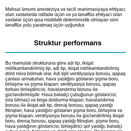
Məhsul ümumi anesteziya və təcili reanimasiyaya ehtiyacı
olan xəstələrdə istifadə üçün və ya tənəffüs ehtiyacı olan
xəstələr üçün qısa müddətli deterministik olmayan süni
tənəffüs yolu yaratmaq üçün uyğundur.
Struktur performans
Bu məmulatı strukturuna görə adi tip, ikiqat
möhkəmləndirilmiş tip, adi tip, ikiqat möhkəmləndirilmiş
dörd növə bölmək olar. Adi tipli ventilyasiya borusu, qapaq
çantası armaturları, hava yastığını göstərən şişmə boru,
birləşmə və şişmə klapan; ventilyasiya borusu, qapaq
torbası birləşdiricisi, havalandırma borusu ilə
gücləndirilmişdir. Hava bələdçi çubuğunun göstəricisi,
(ola bilməz) və birgə doldurma klapan; havalandırma
borusu ilə ikiqat adi tip, drenaj borusu, qapaq yastığı
fitinqləri, hava yastığını göstərən şişmə boru, birləşmə və
şişmə klapan; ventilyasiya borusu ilə gücləndirilmiş ikiqat
boru, drenaj borusu, qapaq yastığı fitinqləri, şişmə boru,
hava yastığının göstəricisi, birləşdirici qol yastığı, bələdçi