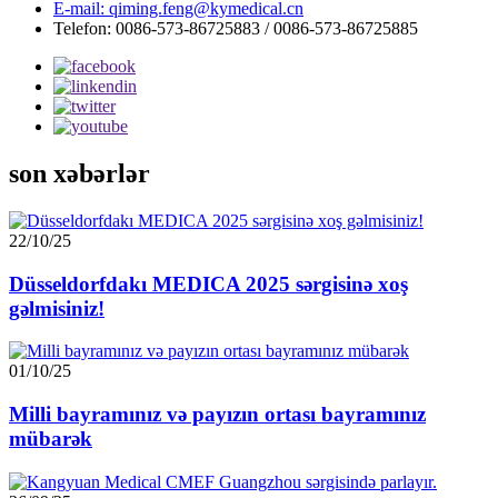
E-mail: qiming.feng@kymedical.cn
Telefon: 0086-573-86725883 / 0086-573-86725885
son xəbərlər
22/10/25
Düsseldorfdakı MEDICA 2025 sərgisinə xoş
gəlmisiniz!
01/10/25
Milli bayramınız və payızın ortası bayramınız
mübarək