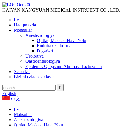
HAIYAN KANGYUAN MEDICAL INSTRUENT CO., LTD.
Ev
Haqqımızda
Məhsullar
Anesteziologiya
Qırtlaq Maskası Hava Yolu
Endotrakeal borular
Digərləri
Urologiya
Qastroenterologiya
Epidemik Qarşısının Alınması Təchizatları
Xəbərlər
Bizimlə əlaqə saxlayın
English
中文
Ev
Məhsullar
Anesteziologiya
Qırtlaq Maskası Hava Yolu