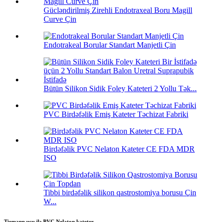
Gücləndirilmiş Zirehli Endotraxeal Boru Magill
Curve Çin
Endotrakeal Borular Standart Manjetli Çin
Bütün Silikon Sidik Foley Kateteri 2 Yollu Tək...
PVC Birdəfəlik Emiş Kateter Təchizat Fabriki
Birdəfəlik PVC Nelaton Kateter CE FDA MDR
ISO
Tibbi birdəfəlik silikon qastrostomiya borusu Çin
W...
Tiemann ucu ilə PVC Nelaton kateter