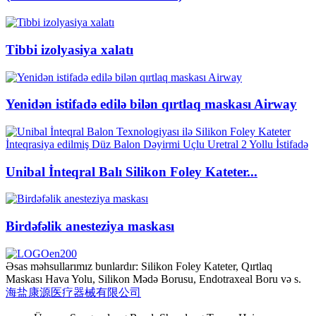
Tibbi izolyasiya xalatı
Yenidən istifadə edilə bilən qırtlaq maskası Airway
Unibal İnteqral Balı Silikon Foley Kateter...
Birdəfəlik anesteziya maskası
Əsas məhsullarımız bunlardır: Silikon Foley Kateter, Qırtlaq
Maskası Hava Yolu, Silikon Mədə Borusu, Endotraxeal Boru və s.
海盐康源医疗器械有限公司