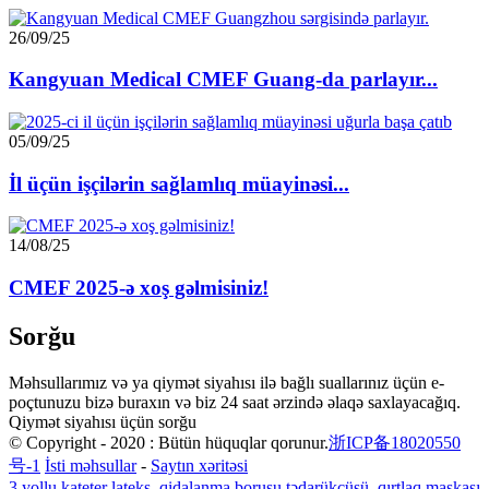
26/09/25
Kangyuan Medical CMEF Guang-da parlayır...
05/09/25
İl üçün işçilərin sağlamlıq müayinəsi...
14/08/25
CMEF 2025-ə xoş gəlmisiniz!
Sorğu
Məhsullarımız və ya qiymət siyahısı ilə bağlı suallarınız üçün e-
poçtunuzu bizə buraxın və biz 24 saat ərzində əlaqə saxlayacağıq.
Qiymət siyahısı üçün sorğu
© Copyright - 2020 : Bütün hüquqlar qorunur.
浙ICP备18020550
号-1
İsti məhsullar
-
Saytın xəritəsi
3 yollu kateter lateks
,
qidalanma borusu tədarükçüsü
,
qırtlaq maskası