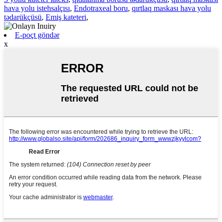
hava yolu istehsalçısı
,
Endotraxeal boru
,
qırtlaq maskası hava yolu
tədarükçüsü
,
Emiş kateteri
,
E-poçt göndər
x