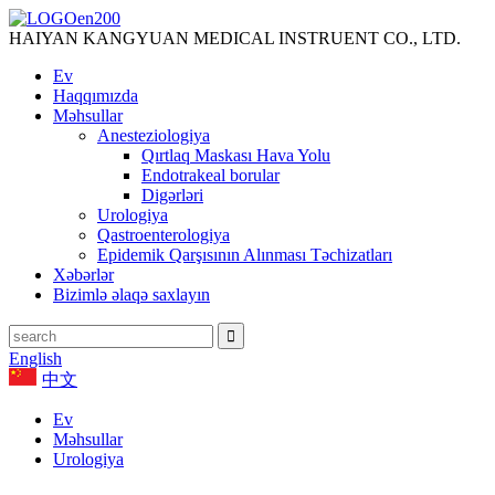
HAIYAN KANGYUAN MEDICAL INSTRUENT CO., LTD.
Ev
Haqqımızda
Məhsullar
Anesteziologiya
Qırtlaq Maskası Hava Yolu
Endotrakeal borular
Digərləri
Urologiya
Qastroenterologiya
Epidemik Qarşısının Alınması Təchizatları
Xəbərlər
Bizimlə əlaqə saxlayın
English
中文
Ev
Məhsullar
Urologiya