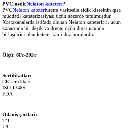
PVC nədir
Nelaton kateteri
?
PVC
Nelaton kateteri
uretra vasitəsilə sidik kisəsinin qısa
müddətli kateterizasiyası üçün nəzərdə tutulmuşdur.
Xəstəxanalarda istifadə olunan Nelaton kateterləri, ucun
kənarında bir deşik və drenaj üçün digər ucunda
birləşdirici olan kateter kimi düz borulardır.
Ölçü: 6Fr-20Fr
Sertifikatlar:
CE sertifikatı
ISO 13485
FDA
Ödəniş şərtləri:
T/T
L/C