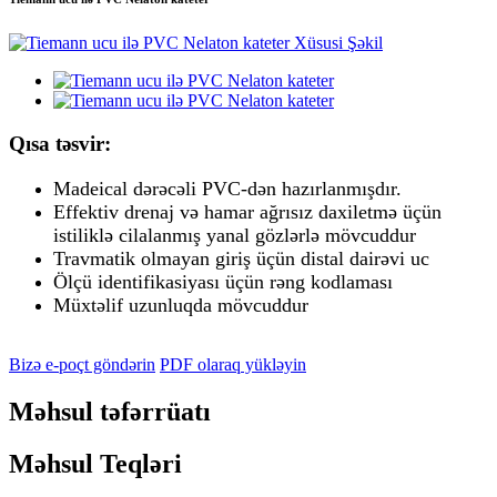
Qısa təsvir:
Madeical dərəcəli PVC-dən hazırlanmışdır.
Effektiv drenaj və hamar ağrısız daxiletmə üçün
istiliklə cilalanmış yanal gözlərlə mövcuddur
Travmatik olmayan giriş üçün distal dairəvi uc
Ölçü identifikasiyası üçün rəng kodlaması
Müxtəlif uzunluqda mövcuddur
Bizə e-poçt göndərin
PDF olaraq yükləyin
Məhsul təfərrüatı
Məhsul Teqləri