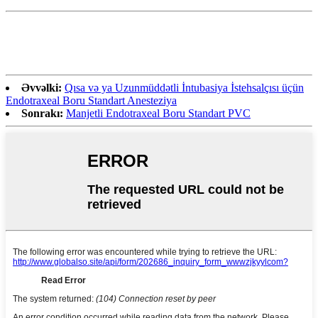
Əvvəlki:
Qısa və ya Uzunmüddətli İntubasiya İstehsalçısı üçün
Endotraxeal Boru Standart Anesteziya
Sonrakı:
Manjetli Endotraxeal Boru Standart PVC