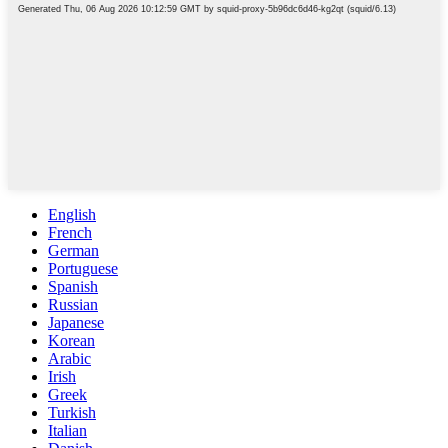
English
French
German
Portuguese
Spanish
Russian
Japanese
Korean
Arabic
Irish
Greek
Turkish
Italian