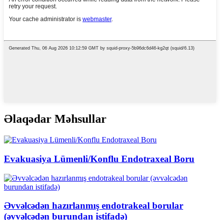
Əlaqədar Məhsullar
Evakuasiya Lümenli/Konflu Endotraxeal Boru
Əvvəlcədən hazırlanmış endotrakeal borular
(əvvəlcədən burundan istifadə)