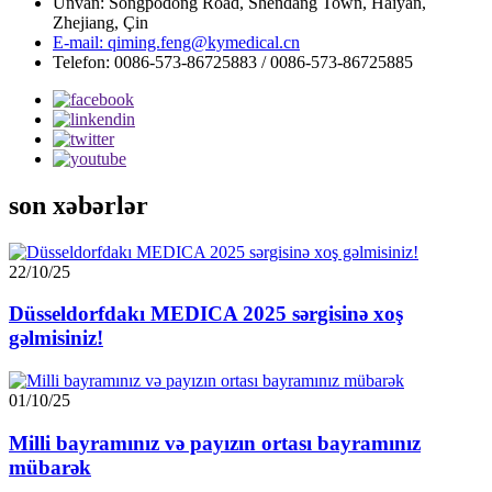
Ünvan: Songpodong Road, Shendang Town, Haiyan,
Zhejiang, Çin
E-mail: qiming.feng@kymedical.cn
Telefon: 0086-573-86725883 / 0086-573-86725885
son xəbərlər
22/10/25
Düsseldorfdakı MEDICA 2025 sərgisinə xoş
gəlmisiniz!
01/10/25
Milli bayramınız və payızın ortası bayramınız
mübarək