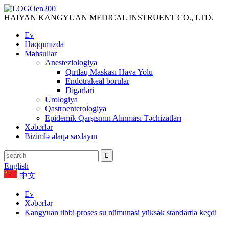
HAIYAN KANGYUAN MEDICAL INSTRUENT CO., LTD.
Ev
Haqqımızda
Məhsullar
Anesteziologiya
Qırtlaq Maskası Hava Yolu
Endotrakeal borular
Digərləri
Urologiya
Qastroenterologiya
Epidemik Qarşısının Alınması Təchizatları
Xəbərlər
Bizimlə əlaqə saxlayın
English
中文
Ev
Xəbərlər
Kangyuan tibbi proses su nümunəsi yüksək standartla keçdi