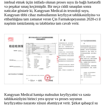
istehsal etmək üçün istifadə olunan proses suyu ilə bağlı hərtərəfli
və peşəkar sınaq keçirmişdir. Bir neçə ciddi sınaqdan sonra
nəticələr göstərir ki, Kangyuan Medical-in texnoloji suyu,
Kangyuan tibbi cihaz məhsullarının keyfiyyət təhlükəsizliyinə və
etibarlılığına tam zəmanət verən Çin Farmakopeyasının 2020-ci il
nəşrinin təmizlənmiş su tələblərinə tam cavab verir.
Kangyuan Medical həmişə məhsulun keyfiyyətini və xəstə
təhlükəsizliyini birinci yerə qoyur və proses suyunun
keyfiyyətinə nəzarətə xüsusi əhəmiyyət verir. Şirkət qabaqcıl su