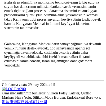
istehsalı avadanlığı və monitorinq texnologiyasını tətbiq edib və
suyun hər damcısının milli standartlara cavab verməsini təmin
etmək üçün sağlam proses su idarəetmə sistemini və əməliyyat
prosedurlarını qurmuşdur. Nümunə alma yoxlamasının keçməsi
təkcə Kangyuan tibbi proses suyunun keyfiyyətinin təsdiqi deyil,
həm də Kangyuan Medical-in ümumi keyfiyyət idarəetmə
sisteminin tanınmasıdır.
Gələcəkdə, Kangyuan Medical dərin sənaye yığımını və davamlı
yenilik ruhunu dəstəkləyəcək, tibb sənayesində aparıcı rol
oynamağa davam edəcək, xəstələrin əksəriyyətinin daha
keyfiyyətli və təhlükəsiz tibbi istehlak materialları ilə təmin
edilməsini təmin edəcək, insan sağlamlığına daha çox töhfə
verəcəkdir.
Göndərmə vaxtı: 29 may 2024-cü il
Əsas məhsullarımız bunlardır: Silikon Foley Kateter, Qırtlaq
Maskası Hava Yolu, Silikon Mədə Borusu, Endotraxeal Boru və s.
海盐康源医疗器械有限公司