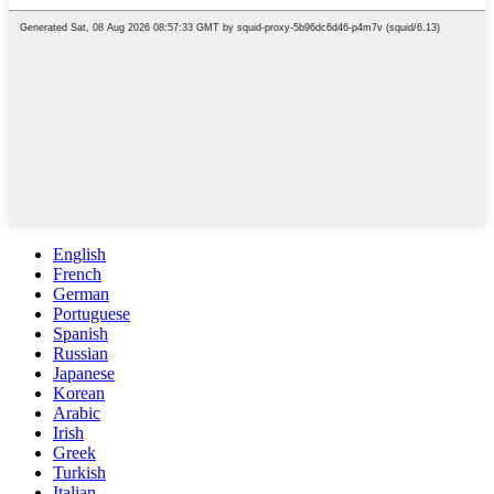
English
French
German
Portuguese
Spanish
Russian
Japanese
Korean
Arabic
Irish
Greek
Turkish
Italian