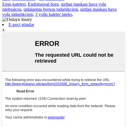
Emiş kateteri
,
Endotraxeal boru
,
qırtlaq maskası hava yolu
istehsalçısı
,
qidalanma borusu tədarükçüsü
,
qırtlaq maskası hava
yolu tədarükçüsü
,
3 yollu kateter lateks
,
E-poçt göndər
x