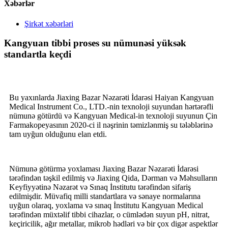
Xəbərlər
Şirkət xəbərləri
Kangyuan tibbi proses su nümunəsi yüksək
standartla keçdi
Bu yaxınlarda Jiaxing Bazar Nəzarəti İdarəsi Haiyan Kangyuan
Medical Instrument Co., LTD.-nin texnoloji suyundan hərtərəfli
nümunə götürdü və Kangyuan Medical-in texnoloji suyunun Çin
Farmakopeyasının 2020-ci il nəşrinin təmizlənmiş su tələblərinə
tam uyğun olduğunu elan etdi.
Nümunə götürmə yoxlaması Jiaxing Bazar Nəzarəti İdarəsi
tərəfindən təşkil edilmiş və Jiaxing Qida, Dərman və Məhsulların
Keyfiyyətinə Nəzarət və Sınaq İnstitutu tərəfindən sifariş
edilmişdir. Müvafiq milli standartlara və sənaye normalarına
uyğun olaraq, yoxlama və sınaq İnstitutu Kangyuan Medical
tərəfindən müxtəlif tibbi cihazlar, o cümlədən suyun pH, nitrat,
keçiricilik, ağır metallar, mikrob hədləri və bir çox digər aspektlər