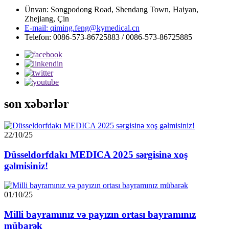
Ünvan: Songpodong Road, Shendang Town, Haiyan,
Zhejiang, Çin
E-mail: qiming.feng@kymedical.cn
Telefon: 0086-573-86725883 / 0086-573-86725885
son xəbərlər
22/10/25
Düsseldorfdakı MEDICA 2025 sərgisinə xoş
gəlmisiniz!
01/10/25
Milli bayramınız və payızın ortası bayramınız
mübarək