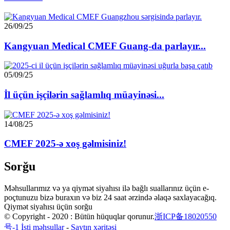
26/09/25
Kangyuan Medical CMEF Guang-da parlayır...
05/09/25
İl üçün işçilərin sağlamlıq müayinəsi...
14/08/25
CMEF 2025-ə xoş gəlmisiniz!
Sorğu
Məhsullarımız və ya qiymət siyahısı ilə bağlı suallarınız üçün e-
poçtunuzu bizə buraxın və biz 24 saat ərzində əlaqə saxlayacağıq.
Qiymət siyahısı üçün sorğu
© Copyright - 2020 : Bütün hüquqlar qorunur.
浙ICP备18020550
号-1
İsti məhsullar
-
Saytın xəritəsi